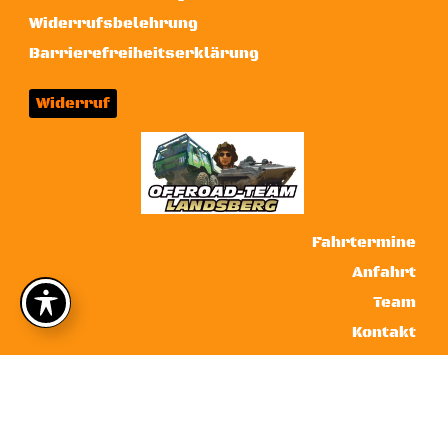
Widerrufsbelehrung
Barrierefreiheitserklärung
Widerruf
Fahrtermine
Anfahrt
Team
Kontakt