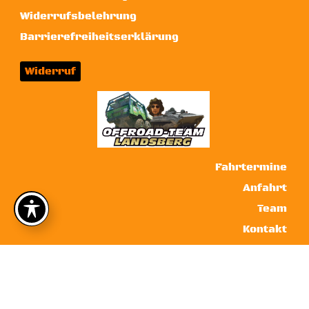
Widerrufsbelehrung
Barrierefreiheitserklärung
Widerruf
Fahrtermine
Anfahrt
Team
Kontakt