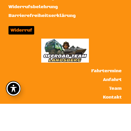
Widerrufsbelehrung
Barrierefreiheitserklärung
Widerruf
Fahrtermine
Anfahrt
Team
Kontakt