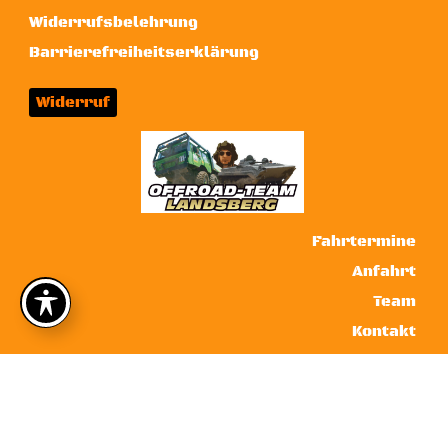
Widerrufsbelehrung
Barrierefreiheitserklärung
Widerruf
Fahrtermine
Anfahrt
Team
Kontakt