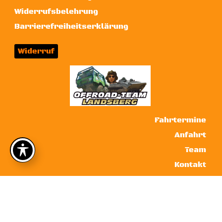
Widerrufsbelehrung
Barrierefreiheitserklärung
Widerruf
Fahrtermine
Anfahrt
Team
Kontakt