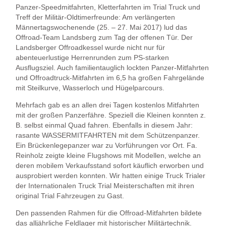
Panzer-Speedmitfahrten, Kletterfahrten im Trial Truck und
Treff der Militär-Oldtimerfreunde: Am verlängerten
Männertagswochenende (25. – 27. Mai 2017) lud das
Offroad-Team Landsberg zum Tag der offenen Tür. Der
Landsberger Offroadkessel wurde nicht nur für
abenteuerlustige Herrenrunden zum PS-starken
Ausflugsziel. Auch familientauglich lockten Panzer-Mitfahrten
und Offroadtruck-Mitfahrten im 6,5 ha großen Fahrgelände
mit Steilkurve, Wasserloch und Hügelparcours.
Mehrfach gab es an allen drei Tagen kostenlos Mitfahrten
mit der großen Panzerfähre.
Speziell die Kleinen konnten z.
B. selbst einmal Quad fahren. Ebenfalls in diesem Jahr:
rasante
WASSERMITFAHRTEN
mit dem Schützenpanzer.
Ein Brückenlegepanzer war zu Vorführungen vor Ort. Fa.
Reinholz zeigte kleine Flugshows mit Modellen, welche an
deren mobilem Verkaufsstand sofort käuflich erworben und
ausprobiert werden konnten. Wir hatten einige Truck Trialer
der Internationalen Truck Trial Meisterschaften mit ihren
original Trial Fahrzeugen zu Gast.
Den passenden Rahmen für die Offroad-Mitfahrten bildete
das alljährliche Feldlager mit historischer Militärtechnik.