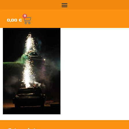
0
0,00
€