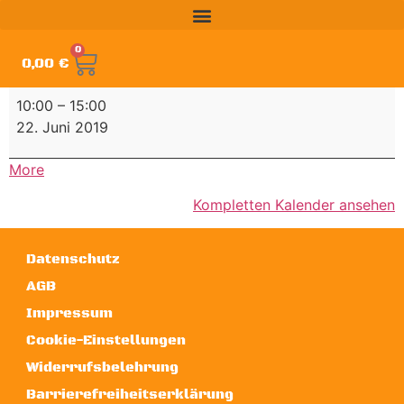
0
0,00
€
10:00
–
15:00
22. Juni 2019
More
Kompletten Kalender ansehen
Datenschutz
AGB
Impressum
Cookie-Einstellungen
Widerrufsbelehrung
Barrierefreiheitserklärung