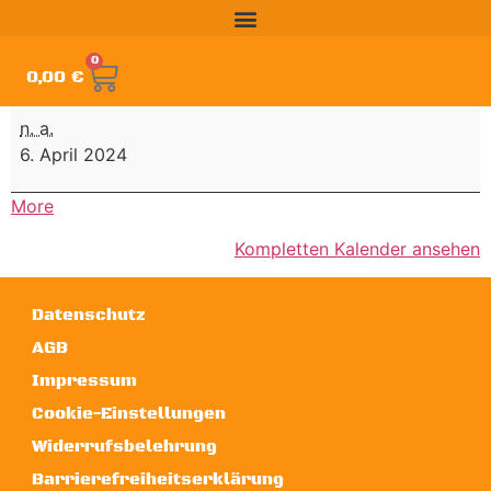
0
0,00
€
n. a.
6. April 2024
More
Kompletten Kalender ansehen
Datenschutz
AGB
Impressum
Cookie-Einstellungen
Widerrufsbelehrung
Barrierefreiheitserklärung