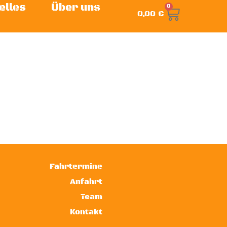
elles
Über uns
0
0,00
€
Fahrtermine
Anfahrt
Team
Kontakt