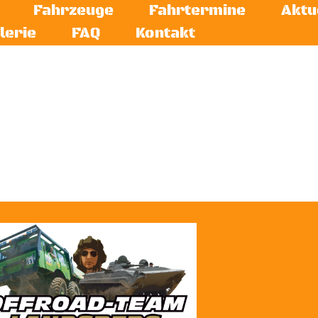
Fahrzeuge
Fahrtermine
Aktu
lerie
FAQ
Kontakt