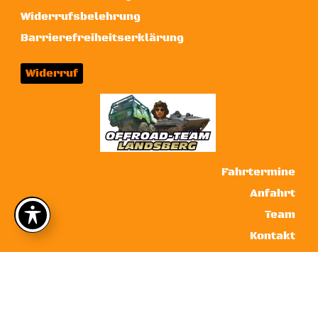
Widerrufsbelehrung
Barrierefreiheitserklärung
Widerruf
Fahrtermine
Anfahrt
Team
Kontakt