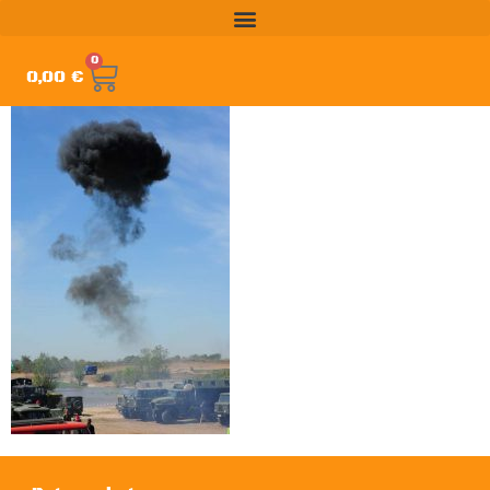
0
0,00
€