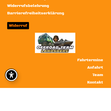
Widerrufsbelehrung
Barrierefreiheitserklärung
Widerruf
Fahrtermine
Anfahrt
Team
Kontakt