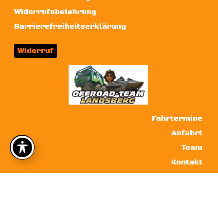
Widerrufsbelehrung
Barrierefreiheitserklärung
Widerruf
Fahrtermine
Anfahrt
Team
Kontakt