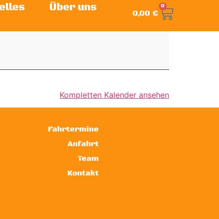
elles
Über uns
0
0,00
€
Kompletten Kalender ansehen
Fahrtermine
Anfahrt
Team
Kontakt