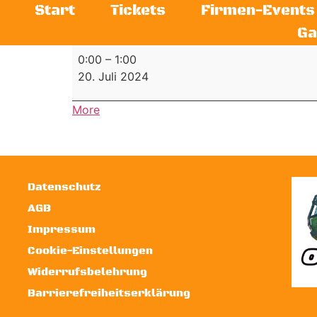
Start
Tickets
Firmen-Events
Ga
0:00
–
1:00
20. Juli 2024
More
Datenschutz
AGB
Impressum
Cookie-Einstellungen
Widerrufsbelehrung
Barrierefreiheitserklärung