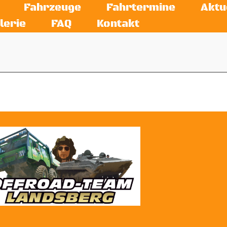
Fahrzeuge
Fahrtermine
Aktu
lerie
FAQ
Kontakt