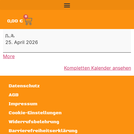
0
0,00
€
n. a.
25. April 2026
More
Kompletten Kalender ansehen
Datenschutz
AGB
Impressum
Cookie-Einstellungen
Widerrufsbelehrung
Barrierefreiheitserklärung