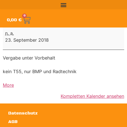
0
0,00
€
n. a.
23. September 2018
Vergabe unter Vorbehalt
kein T55, nur BMP und Radtechnik
More
Kompletten Kalender ansehen
Datenschutz
AGB