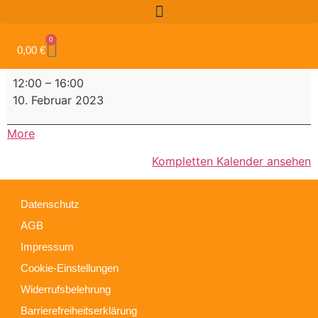
0
0,00
€
12:00
–
16:00
10. Februar 2023
More
Kompletten Kalender ansehen
Datenschutz
AGB
Impressum
Cookie-Einstellungen
Widerrufsbelehrung
Barrierefreiheitserklärung