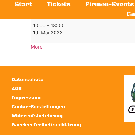
Start
Tickets
Firmen-Events
Ga
10:00
–
18:00
19. Mai 2023
More
Datenschutz
AGB
Impressum
Cookie-Einstellungen
Widerrufsbelehrung
Barrierefreiheitserklärung