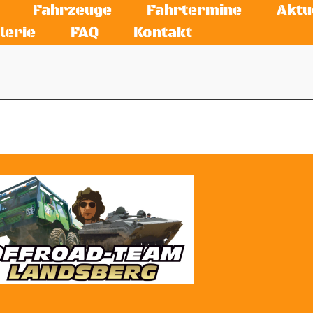
Fahrzeuge
Fahrtermine
Aktu
lerie
FAQ
Kontakt