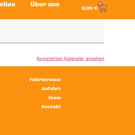
elles
Über uns
0
0,00
€
Kompletten Kalender ansehen
Fahrtermine
Anfahrt
Team
Kontakt