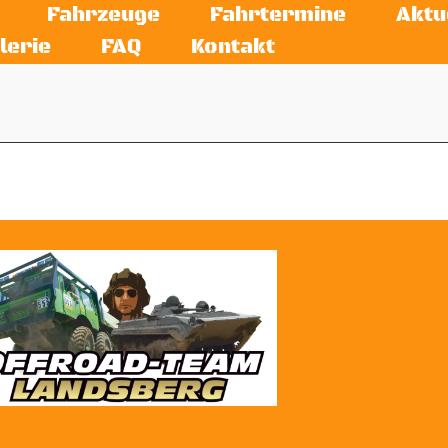
Fahrzeuge
Fahrtermine
Aktu
lerie
FAQ
Kontakt