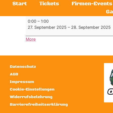
Start
Tickets
Firmen-Events
Ga
0:00
–
1:00
27. September 2025
–
28. September 2025
More
Datenschutz
AGB
Impressum
Cookie-Einstellungen
Widerrufsbelehrung
Barrierefreiheitserklärung