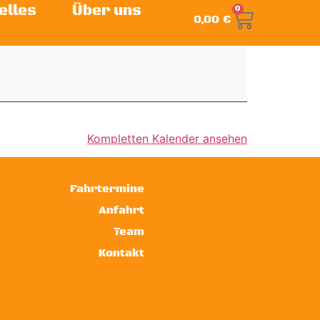
elles
Über uns
0
0,00
€
Kompletten Kalender ansehen
Fahrtermine
Anfahrt
Team
Kontakt