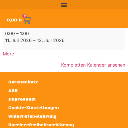
0
0,00
€
0:00
–
1:00
11. Juli 2026
–
12. Juli 2026
More
Kompletten Kalender ansehen
Datenschutz
AGB
Impressum
Cookie-Einstellungen
Widerrufsbelehrung
Barrierefreiheitserklärung