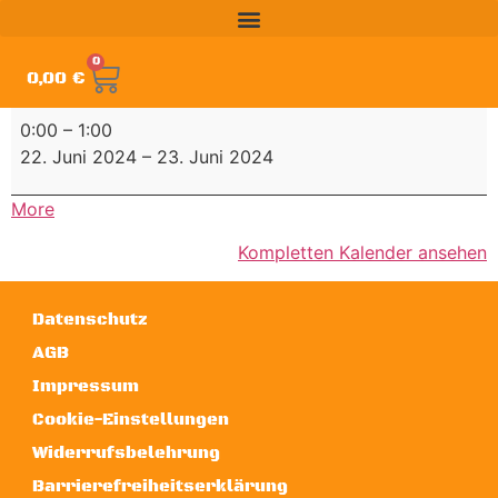
0
0,00
€
0:00
–
1:00
22. Juni 2024
–
23. Juni 2024
More
Kompletten Kalender ansehen
Datenschutz
AGB
Impressum
Cookie-Einstellungen
Widerrufsbelehrung
Barrierefreiheitserklärung