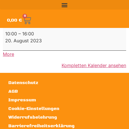
0
0,00
€
10:00
–
16:00
20. August 2023
More
Kompletten Kalender ansehen
Datenschutz
AGB
Impressum
Cookie-Einstellungen
Widerrufsbelehrung
Barrierefreiheitserklärung