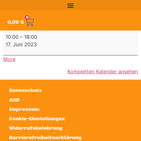
0
0,00
€
10:00
–
18:00
17. Juni 2023
More
Kompletten Kalender ansehen
Datenschutz
AGB
Impressum
Cookie-Einstellungen
Widerrufsbelehrung
Barrierefreiheitserklärung