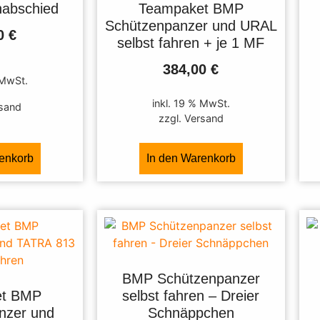
nabschied
Teampaket BMP
Schützenpanzer und URAL
00
€
selbst fahren + je 1 MF
384,00
€
 MwSt.
inkl. 19 % MwSt.
rsand
zzgl. Versand
renkorb
In den Warenkorb
BMP Schützenpanzer
et BMP
selbst fahren – Dreier
nzer und
Schnäppchen