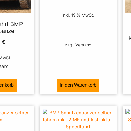
inkl. 19 % MwSt.
ahrt BMP
panzer
0
€
zzgl. Versand
 MwSt.
rsand
renkorb
In den Warenkorb