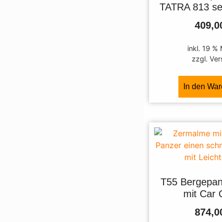
TATRA 813 sel
409,
inkl. 19 %
zzgl. Ve
In den Wa
T55 Bergepan
mit Car 
874,