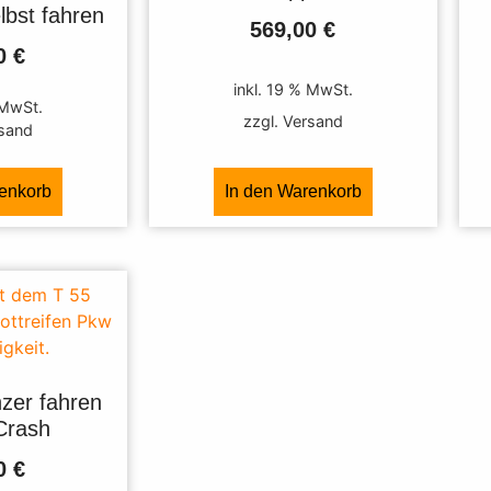
bst fahren
569,00
€
00
€
inkl. 19 % MwSt.
 MwSt.
zzgl. Versand
rsand
renkorb
In den Warenkorb
zer fahren
Crash
00
€