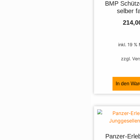
BMP Schütz
selber f
214,
inkl. 19 %
zzgl. Ve
In den Wa
Panzer-Erle