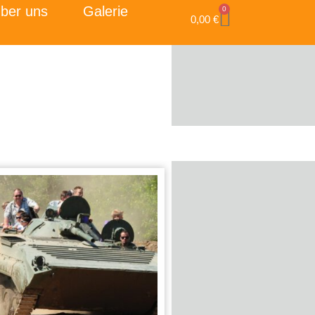
ber uns
Galerie
0
0,00
€