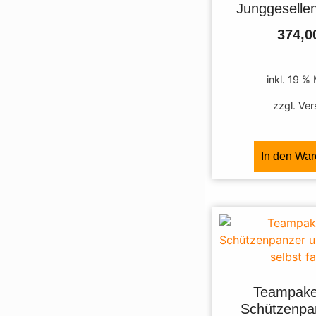
Junggeselle
374,
inkl. 19 %
zzgl. Ve
In den Wa
Teampak
Schützenpa