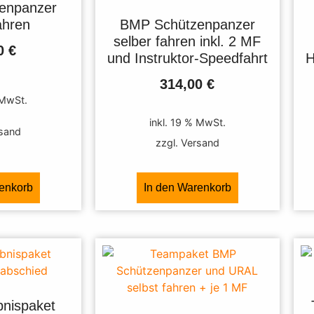
enpanzer
ahren
BMP Schützenpanzer
selber fahren inkl. 2 MF
00
€
und Instruktor-Speedfahrt
H
314,00
€
 MwSt.
inkl. 19 % MwSt.
rsand
zzgl. Versand
renkorb
In den Warenkorb
bnispaket