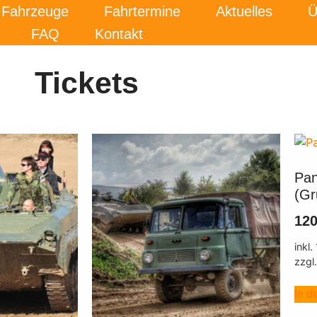
Fahrzeuge
Fahrtermine
Aktuelles
Ü
FAQ
Kontakt
Tickets
Pan
(Gr
12
inkl
zzgl
In d