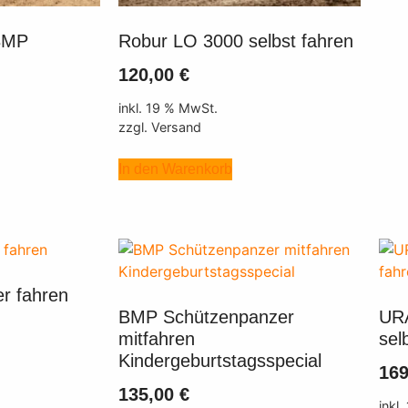
 BMP
Robur LO 3000 selbst fahren
120,00
€
inkl. 19 % MwSt.
zzgl. Versand
In den Warenkorb
r fahren
BMP Schützenpanzer
URA
mitfahren
sel
Kindergeburtstagsspecial
16
135,00
€
inkl