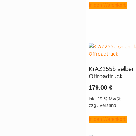
In den Warenkorb
KrAZ255b selber 
Offroadtruck
179,00
€
inkl. 19 % MwSt.
zzgl. Versand
In den Warenkorb