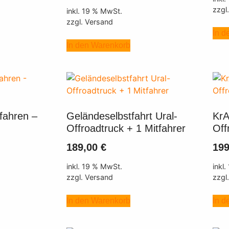
zzgl
inkl. 19 % MwSt.
zzgl. Versand
In d
In den Warenkorb
fahren –
Geländeselbstfahrt Ural-
KrA
Offroadtruck + 1 Mitfahrer
Off
189,00
€
19
inkl. 19 % MwSt.
inkl
zzgl. Versand
zzgl
In den Warenkorb
In d