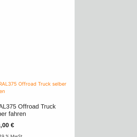
L375 Offroad Truck
ber fahren
9,00
€
. 19 % MwSt.