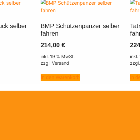
uck selber
BMP Schützenpanzer selber
Tat
fahren
fah
214,00
€
22
inkl. 19 % MwSt.
inkl
zzgl. Versand
zzgl
In den Warenkorb
In d