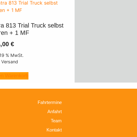
ra 813 Trial Truck selbst
ren + 1 MF
4,00
€
. 19 % MwSt.
. Versand
en Warenkorb
Fahrtermine
Anfahrt
Team
Kontakt