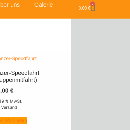
ber uns
Galerie
0
0,00
€
zer-Speedfahrt
uppenmitfahrt)
0,00
€
. 19 % MwSt.
. Versand
en Warenkorb